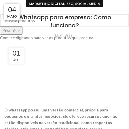
,
,
MARKETING DIGITAL
SEO
SOCIAL MEDIA
29
01
25
05
04
Whatsapp para empresa: Como
MAIO
MAIO
SET
JUN
JUL
funciona?
Pesquisar
Luan Brasil
Comece digitando para ver os produtos que procura.
01
OUT
O whatsapp possui uma versão comercial, própria para
pequenos e grandes negócios. Ele oferece recursos que não
estão disponíveis na versão tradicional, como respostas
rápidas, etiquetas e um perfil bem completo com as