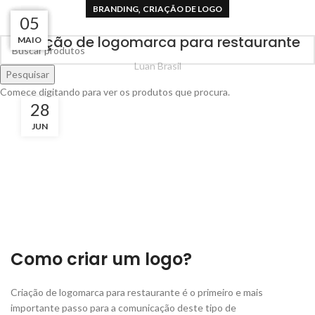
,
BRANDING
CRIAÇÃO DE LOGO
06
03
30
05
Criação de logomarca para restaurante
MAIO
OUT
JUN
JUL
Luan Brasil
Pesquisar
Comece digitando para ver os produtos que procura.
28
JUN
Como criar um logo?
Criação de logomarca para restaurante é o primeiro e mais
importante passo para a comunicação deste tipo de