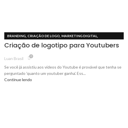
,
,
,
BRANDING
CRIAÇÃO DE LOGO
MARKETING DIGITAL
Criação de logotipo para Youtubers
TODOS DO BLOG
0
Luan Brasil
Se você já assistiu aos vídeos do Youtube é provável que tenha se
perguntado 'quanto um youtuber ganha'. Ess...
Continue lendo