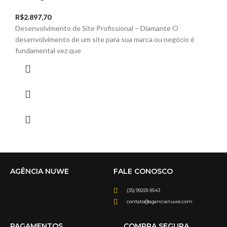
R$
2.897,70
Desenvolvimento de Site Profissional – Diamante O
desenvolvimento de um site para sua marca ou negócio é
fundamental vez que
AGÊNCIA NUWE
FALE CONOSCO
(35) 99201-9543
contato@agencianuwe.com
PAGAMENTOS
COMPRA SEGURA