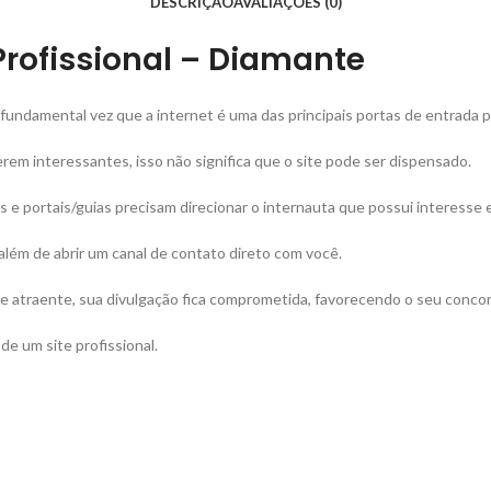
DESCRIÇÃO
AVALIAÇÕES (0)
Profissional – Diamante
undamental vez que a internet é uma das principais portas de entrada pa
rem interessantes, isso não significa que o site pode ser dispensado.
is e portais/guias precisam direcionar o internauta que possui interesse 
 além de abrir um canal de contato direto com você.
co e atraente, sua divulgação fica comprometida, favorecendo o seu conco
e um site profissional.