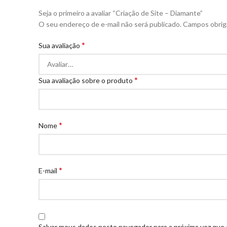
Seja o primeiro a avaliar “Criação de Site – Diamante”
O seu endereço de e-mail não será publicado.
Campos obrig
*
Sua avaliação
*
Sua avaliação sobre o produto
*
Nome
*
E-mail
Salvar meus dados neste navegador para a próxima vez que