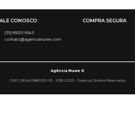
FALE CONOSCO
COMPRA SEGURA
(35) 99201-9543
contato@agencianuwe.com
Agência Nuwe ©
CNPJ 28.540.088/0001-53 - 2018 | 2023 - Todos os Direitos Reservados