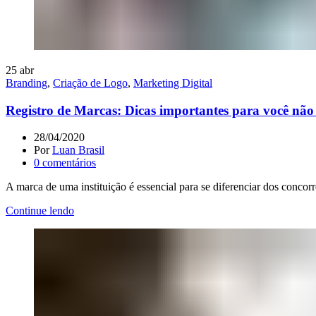
25
abr
Branding
,
Criação de Logo
,
Marketing Digital
Registro de Marcas: Dicas importantes para você não 
28/04/2020
Por
Luan Brasil
0
comentários
A marca de uma instituição é essencial para se diferenciar dos concorre
Continue lendo