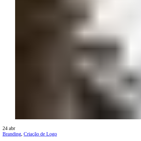
24
abr
Branding
,
Criação de Logo