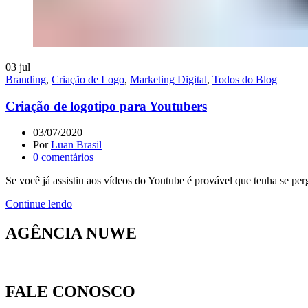
03
jul
Branding
,
Criação de Logo
,
Marketing Digital
,
Todos do Blog
Criação de logotipo para Youtubers
03/07/2020
Por
Luan Brasil
0
comentários
Se você já assistiu aos vídeos do Youtube é provável que tenha se pe
Continue lendo
AGÊNCIA NUWE
FALE CONOSCO