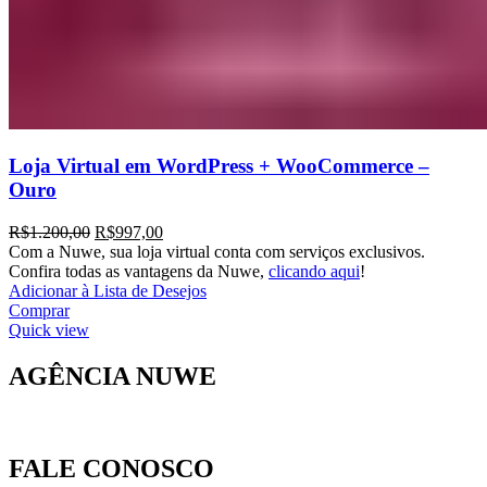
Loja Virtual em WordPress + WooCommerce –
Ouro
R$
1.200,00
R$
997,00
Com a Nuwe, sua loja virtual conta com serviços exclusivos.
Confira todas as vantagens da Nuwe,
clicando aqui
!
Adicionar à Lista de Desejos
Comprar
Quick view
AGÊNCIA NUWE
FALE CONOSCO