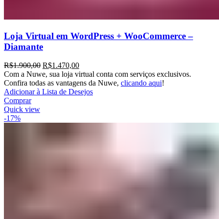
Loja Virtual em WordPress + WooCommerce –
Diamante
R$
1.900,00
R$
1.470,00
Com a Nuwe, sua loja virtual conta com serviços exclusivos.
Confira todas as vantagens da Nuwe,
clicando aqui
!
Adicionar à Lista de Desejos
Comprar
Quick view
-17%