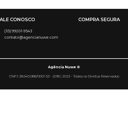
FALE CONOSCO
COMPRA SEGURA
(35) 99201-9543
contato@agencianuwe.com
Agência Nuwe ©
CNPJ 28.540.088/0001-53 - 2018 | 2023 - Todos os Direitos Reservados