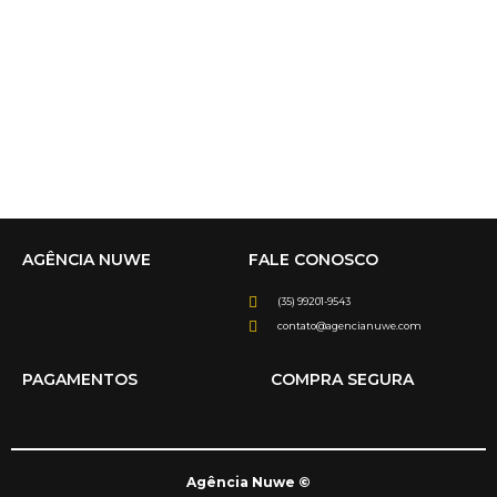
WEBSITES
WEBSITE VIDRAÇARIA POÇOS DE CALDAS
AGÊNCIA NUWE
FALE CONOSCO
(35) 99201-9543
contato@agencianuwe.com
PAGAMENTOS
COMPRA SEGURA
Agência Nuwe ©