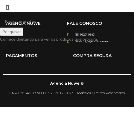
AGÊNCIA NUWE
FALE CONOSCO
Pesquisar
(35) 99201-9543
Comece digitando para ver os produtos que procura.
contato@agencianuwe.com
PAGAMENTOS
COMPRA SEGURA
Agência Nuwe ©
CNPJ 28.540.088/0001-53 - 2018 | 2023 - Todos os Direitos Reservados