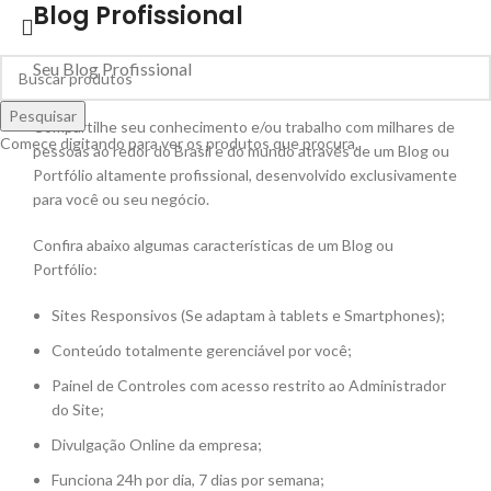
Blog Profissional
Seu Blog Profissional
Pesquisar
Compartilhe seu conhecimento e/ou trabalho com milhares de
Comece digitando para ver os produtos que procura.
pessoas ao redor do Brasil e do mundo através de um Blog ou
Portfólio altamente profissional, desenvolvido exclusivamente
para você ou seu negócio.
Confira abaixo algumas características de um Blog ou
Portfólio:
Sites Responsivos (Se adaptam à tablets e Smartphones);
Conteúdo totalmente gerenciável por você;
Painel de Controles com acesso restrito ao Administrador
do Site;
Divulgação Online da empresa;
Funciona 24h por dia, 7 dias por semana;