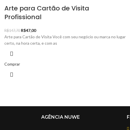
Arte para Cartão de Visita
Profissional
R$
47,00
R$
147,70
Arte para Cartão de Visita Você com seu negócio ou marca no lugar
certo, na hora certa, e com as
Comprar
AGÊNCIA NUWE