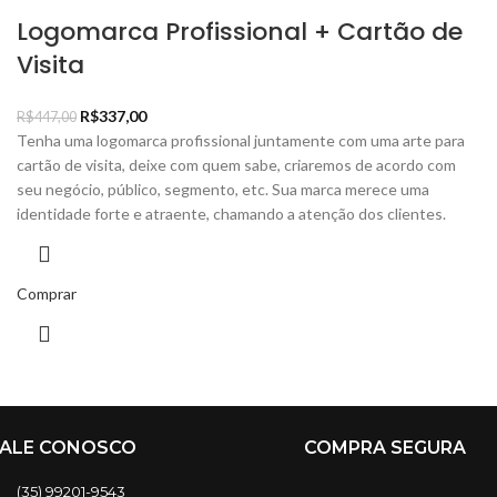
Logomarca Profissional + Cartão de
Visita
R$
337,00
R$
447,00
Tenha uma logomarca profissional juntamente com uma arte para
cartão de visita, deixe com quem sabe, criaremos de acordo com
seu negócio, público, segmento, etc. Sua marca merece uma
identidade forte e atraente, chamando a atenção dos clientes.
Comprar
FALE CONOSCO
COMPRA SEGURA
(35) 99201-9543